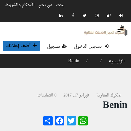
بحث
من نحن
الأحكام والشروط
أضف إعلانك
تسجيل الدخول
تسجيل
الرئيسية
Benin
صكوك العقارية
فبراير 17, 2017
0 التعليقات
Benin
Facebook
Share
WhatsApp
Twitter