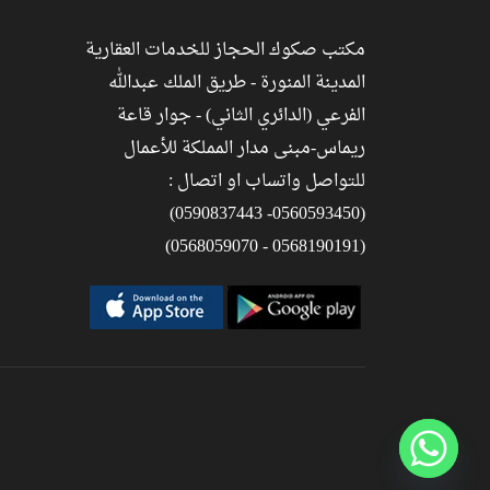
مكتب صكوك الحجاز للخدمات العقارية
المدينة المنورة - طريق الملك عبدالله
الفرعي (الدائري الثاني) - جوار قاعة
ريماس-مبنى مدار المملكة للأعمال
للتواصل واتساب او اتصال :
(0560593450- 0590837443)
(0568190191 - 0568059070)