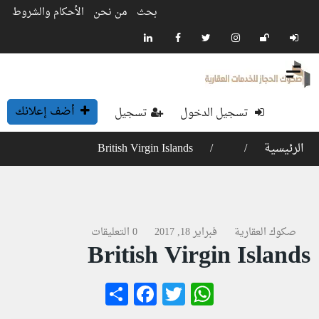
بحث
من نحن
الأحكام والشروط
أضف إعلانك
تسجيل الدخول
تسجيل
الرئيسية
British Virgin Islands
صكوك العقارية
فبراير 18, 2017
0 التعليقات
British Virgin Islands
Facebook
Share
WhatsApp
Twitter