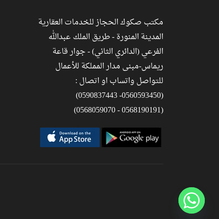
مكتب صكوك الحجاز للخدمات العقارية
المدينة المنورة - طريق الملك عبدالله
الفرعي (الدائري الثاني) - جوار قاعة
ريماس-مبنى مدار المملكة للأعمال
للتواصل واتساب او اتصال :
(0560593450- 0590837443)
(0568190191 - 0568059070)