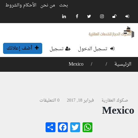
بحث
من نحن
الأحكام والشروط
أضف إعلانك
تسجيل الدخول
تسجيل
الرئيسية
Mexico
صكوك العقارية
فبراير 18, 2017
0 التعليقات
Mexico
Facebook
Share
WhatsApp
Twitter