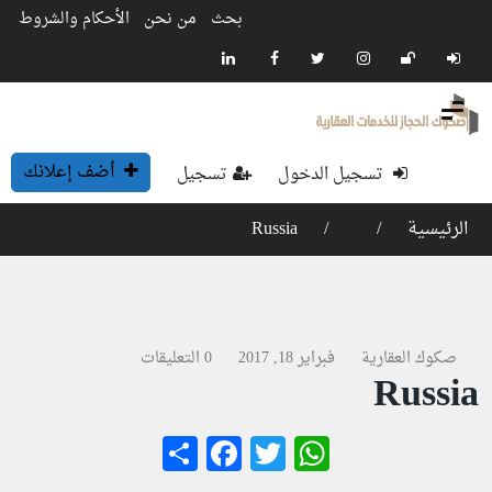
بحث
من نحن
الأحكام والشروط
أضف إعلانك
تسجيل الدخول
تسجيل
الرئيسية
Russia
صكوك العقارية
فبراير 18, 2017
0 التعليقات
Russia
Facebook
Share
WhatsApp
Twitter