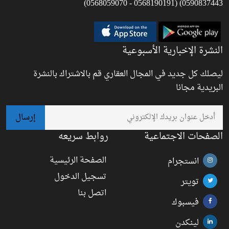
0590837443) (0568190191 - 0568059070)
النشرة الإخبارية الأسبوعية
ليصلك كل جديد في المجال العقاري قم بالاشتراك بالنشرة
البريدية مجانا
الصفحات الاجتماعية
روابط سريعه
الصفحة الرئيسية
انستجرام
تسجيل الدخول
تويتر
اتصل بنا
فيسبوك
لينكدن